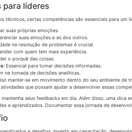
 para líderes
técnicos, certas competências são essenciais para um líder
lar suas próprias emoções.
gerenciar suas emoções e as dos outros.
idade na resolução de problemas é crucial.
prender com quem tem mais experiência.
der o porquê das coisas.
os
: Essencial para tomar decisões informadas.
m na tomada de decisões analíticas.
ciso manter-se em movimento dentro do seu ambiente de tr
e atividades que possam ajudar a desenvolver essas compet
 mantenha seus feedbacks em dia. Além disso, uma dica espe
dades e aprendizados. Documentar essa jornada de desenvol
fio
aprendizados e desafios. Investir em capacitação, desenvol