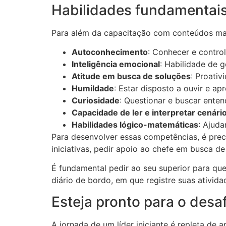
Habilidades fundamentais
Para além da capacitação com conteúdos mais 
Autoconhecimento
: Conhecer e contro
Inteligência emocional
: Habilidade de 
Atitude em busca de soluções
: Proativ
Humildade
: Estar disposto a ouvir e a
Curiosidade
: Questionar e buscar enten
Capacidade de ler e interpretar cenári
Habilidades lógico-matemáticas
: Ajuda
Para desenvolver essas competências, é pre
iniciativas, pedir apoio ao chefe em busca d
É fundamental pedir ao seu superior para que
diário de bordo, em que registre suas ativi
Esteja pronto para o desa
A jornada de um líder iniciante é repleta de 