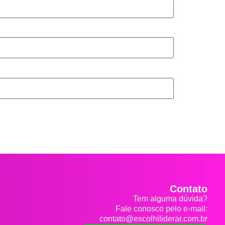
Contato
Tem alguma dúvida?
Fale conosco pelo e-mail:
contato@escolhiliderar.com.br