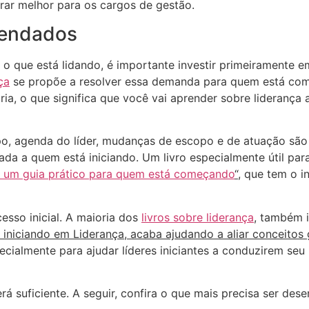
arar melhor para os cargos de gestão.
mendados
 que está lidando, é importante investir primeiramente e
ça
se propõe a resolver essa demanda para quem está com
a, o que significa que você vai aprender sobre liderança a
, agenda do líder, mudanças de escopo e de atuação são f
ada a quem está iniciando. Um livro especialmente útil par
 – um guia prático para quem está começando
“
, que tem o in
esso inicial. A maioria dos
livros sobre liderança
, também i
 iniciando em Liderança, acaba ajudando a aliar conceitos g
pecialmente para ajudar líderes iniciantes a conduzirem s
 suficiente. A seguir, confira o que mais precisa ser dese